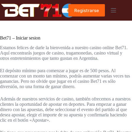
Skip
to
Registrarse
content
Bet71 – Iniciar sesion
Estamos felices de darle la bienvenida a nuestro casino online Bet71.
Aquí encontrarás juegos de casino, tragamonedas, casino virtual y
otros entretenimientos que tanto gustan en Argentina.
El depósito mínimo para comenzar a jugar es de 500 pesos. Al
comenzar con un monto tan mínimo, podrás aumentar varias veces tus
ganancias. Pero no olvide que jugar en el casino Bet71 es sólo
diversión, no una forma de ganar dinero.
Además de nuestros servicios de casino, también ofrecemos a nuestros
clientes la oportunidad de apostar en deportes. Para empezar a ganar
dinero con las apuestas, debe seleccionar el evento del partido al que
desea apostar, elegir el importe de su apuesta y confirmarla haciendo
clic en el botón «Apostar».