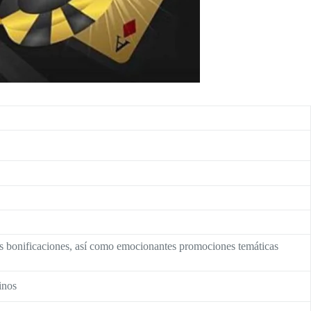
 bonificaciones, así como emocionantes promociones temáticas
inos