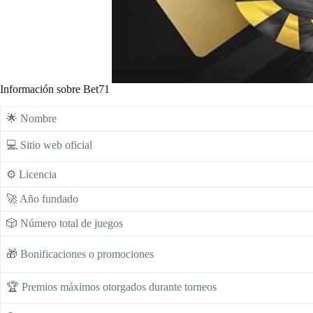
Información sobre Bet71
🌟 Nombre
💻 Sitio web oficial
⚙️ Licencia
🚀 Año fundado
🎲 Número total de juegos
🎁 Bonificaciones o promociones
🏆 Premios máximos otorgados durante torneos