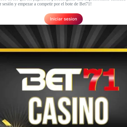
ar sesión y empezar a competir por el bote de Bet71!
Iniciar sesion