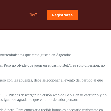
Registrarse
Bet71
entretenimientos que tanto gustan en Argentina.
 Pero no olvide que jugar en el casino Bet71 es sólo diversión, no
ro con las apuestas, debe seleccionar el evento del partido al que
 iOS. Puedes descargar la versión web de Bet71 en tu escritorio y no
 es igual de agradable que en un ordenador personal.
 dinero. Para empezar a recibir bonos es necesario registrarse en