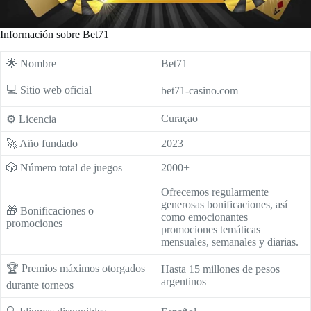
Información sobre Bet71
🌟 Nombre
Bet71
💻 Sitio web oficial
bet71-casino.com
Curaçao
⚙️ Licencia
🚀 Año fundado
2023
🎲 Número total de juegos
2000+
Ofrecemos regularmente
generosas bonificaciones, así
🎁 Bonificaciones o
como emocionantes
promociones
promociones temáticas
mensuales, semanales y diarias.
🏆 Premios máximos otorgados
Hasta 15 millones de pesos
argentinos
durante torneos