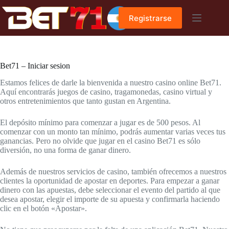
Skip
to
Registrarse
content
Bet71 – Iniciar sesion
Estamos felices de darle la bienvenida a nuestro casino online Bet71.
Aquí encontrarás juegos de casino, tragamonedas, casino virtual y
otros entretenimientos que tanto gustan en Argentina.
El depósito mínimo para comenzar a jugar es de 500 pesos. Al
comenzar con un monto tan mínimo, podrás aumentar varias veces tus
ganancias. Pero no olvide que jugar en el casino Bet71 es sólo
diversión, no una forma de ganar dinero.
Además de nuestros servicios de casino, también ofrecemos a nuestros
clientes la oportunidad de apostar en deportes. Para empezar a ganar
dinero con las apuestas, debe seleccionar el evento del partido al que
desea apostar, elegir el importe de su apuesta y confirmarla haciendo
clic en el botón «Apostar».