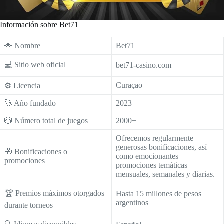
Información sobre Bet71
🌟 Nombre
Bet71
💻 Sitio web oficial
bet71-casino.com
Curaçao
⚙️ Licencia
🚀 Año fundado
2023
🎲 Número total de juegos
2000+
Ofrecemos regularmente
generosas bonificaciones, así
🎁 Bonificaciones o
como emocionantes
promociones
promociones temáticas
mensuales, semanales y diarias.
🏆 Premios máximos otorgados
Hasta 15 millones de pesos
argentinos
durante torneos