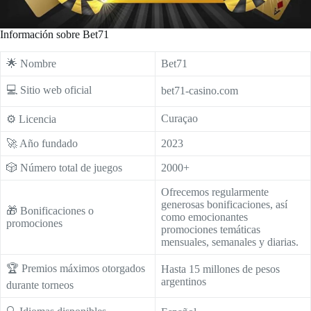
Información sobre Bet71
🌟 Nombre
Bet71
💻 Sitio web oficial
bet71-casino.com
Curaçao
⚙️ Licencia
🚀 Año fundado
2023
🎲 Número total de juegos
2000+
Ofrecemos regularmente
generosas bonificaciones, así
🎁 Bonificaciones o
como emocionantes
promociones
promociones temáticas
mensuales, semanales y diarias.
🏆 Premios máximos otorgados
Hasta 15 millones de pesos
argentinos
durante torneos