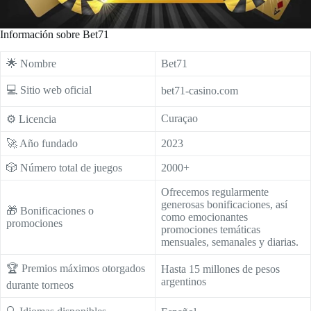
Información sobre Bet71
🌟 Nombre
Bet71
💻 Sitio web oficial
bet71-casino.com
Curaçao
⚙️ Licencia
🚀 Año fundado
2023
🎲 Número total de juegos
2000+
Ofrecemos regularmente
generosas bonificaciones, así
🎁 Bonificaciones o
como emocionantes
promociones
promociones temáticas
mensuales, semanales y diarias.
🏆 Premios máximos otorgados
Hasta 15 millones de pesos
argentinos
durante torneos