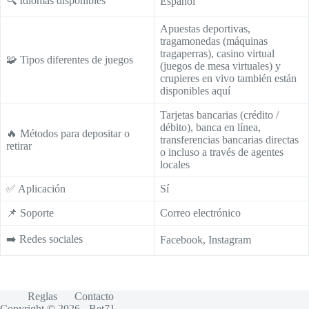
🔍 Idiomas disponibles
Español
Apuestas deportivas,
tragamonedas (máquinas
tragaperras), casino virtual
🧩 Tipos diferentes de juegos
(juegos de mesa virtuales) y
crupieres en vivo también están
disponibles aquí
Tarjetas bancarias (crédito /
débito), banca en línea,
🔥 Métodos para depositar o
transferencias bancarias directas
retirar
o incluso a través de agentes
locales
✅ Aplicación
Sí
📌 Soporte
Correo electrónico
➡️ Redes sociales
Facebook, Instagram
Reglas
Contacto
Copyright © 2026 - Bet71