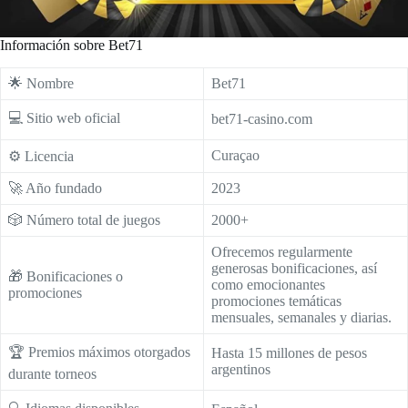
Información sobre Bet71
🌟 Nombre
Bet71
💻 Sitio web oficial
bet71-casino.com
Curaçao
⚙️ Licencia
🚀 Año fundado
2023
🎲 Número total de juegos
2000+
Ofrecemos regularmente
generosas bonificaciones, así
🎁 Bonificaciones o
como emocionantes
promociones
promociones temáticas
mensuales, semanales y diarias.
🏆 Premios máximos otorgados
Hasta 15 millones de pesos
argentinos
durante torneos