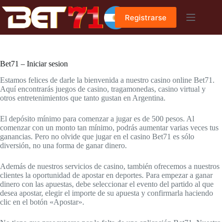
Skip
to
Registrarse
content
Bet71 – Iniciar sesion
Estamos felices de darle la bienvenida a nuestro casino online Bet71.
Aquí encontrarás juegos de casino, tragamonedas, casino virtual y
otros entretenimientos que tanto gustan en Argentina.
El depósito mínimo para comenzar a jugar es de 500 pesos. Al
comenzar con un monto tan mínimo, podrás aumentar varias veces tus
ganancias. Pero no olvide que jugar en el casino Bet71 es sólo
diversión, no una forma de ganar dinero.
Además de nuestros servicios de casino, también ofrecemos a nuestros
clientes la oportunidad de apostar en deportes. Para empezar a ganar
dinero con las apuestas, debe seleccionar el evento del partido al que
desea apostar, elegir el importe de su apuesta y confirmarla haciendo
clic en el botón «Apostar».