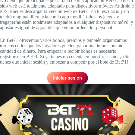
No tiene que preocuparse por la falta de una aplicación Bet71. Nuestro
sitio web está totalmente adaptado para dispositivos móviles Android e
iOS. Puedes descargar la versión web de Bet71 en tu escritorio y no
tendrá ninguna diferencia con la app móvil. Todos los juegos y
tragaperras están totalmente adaptados a cualquier dispositivo móvil, y
apostar es igual de agradable que en un ordenador personal.
En Bet71 ofrecemos varios bonos, premios y también organizamos
torneos en los que los jugadores pueden ganar una impresionante
cantidad de dinero. Para empezar a recibir bonos es necesario
registrarse en Bet71. Si ya tienes una cuenta en nuestro casino, ¡sólo
tienes que iniciar sesión y empezar a competir por el bote de Bet71!
Iniciar sesion