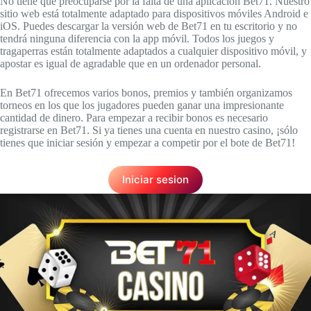
No tiene que preocuparse por la falta de una aplicación Bet71. Nuestro
sitio web está totalmente adaptado para dispositivos móviles Android e
iOS. Puedes descargar la versión web de Bet71 en tu escritorio y no
tendrá ninguna diferencia con la app móvil. Todos los juegos y
tragaperras están totalmente adaptados a cualquier dispositivo móvil, y
apostar es igual de agradable que en un ordenador personal.
En Bet71 ofrecemos varios bonos, premios y también organizamos
torneos en los que los jugadores pueden ganar una impresionante
cantidad de dinero. Para empezar a recibir bonos es necesario
registrarse en Bet71. Si ya tienes una cuenta en nuestro casino, ¡sólo
tienes que iniciar sesión y empezar a competir por el bote de Bet71!
Iniciar sesion