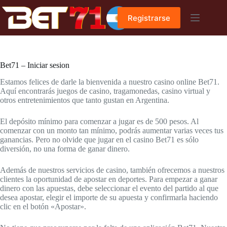
Skip
to
Registrarse
content
Bet71 – Iniciar sesion
Estamos felices de darle la bienvenida a nuestro casino online Bet71.
Aquí encontrarás juegos de casino, tragamonedas, casino virtual y
otros entretenimientos que tanto gustan en Argentina.
El depósito mínimo para comenzar a jugar es de 500 pesos. Al
comenzar con un monto tan mínimo, podrás aumentar varias veces tus
ganancias. Pero no olvide que jugar en el casino Bet71 es sólo
diversión, no una forma de ganar dinero.
Además de nuestros servicios de casino, también ofrecemos a nuestros
clientes la oportunidad de apostar en deportes. Para empezar a ganar
dinero con las apuestas, debe seleccionar el evento del partido al que
desea apostar, elegir el importe de su apuesta y confirmarla haciendo
clic en el botón «Apostar».