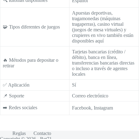
🔍 Idiomas disponibles
Español
Apuestas deportivas,
tragamonedas (máquinas
tragaperras), casino virtual
🧩 Tipos diferentes de juegos
(juegos de mesa virtuales) y
crupieres en vivo también están
disponibles aquí
Tarjetas bancarias (crédito /
débito), banca en línea,
🔥 Métodos para depositar o
transferencias bancarias directas
retirar
o incluso a través de agentes
locales
✅ Aplicación
Sí
📌 Soporte
Correo electrónico
➡️ Redes sociales
Facebook, Instagram
Reglas
Contacto
Copyright © 2026 - Bet71