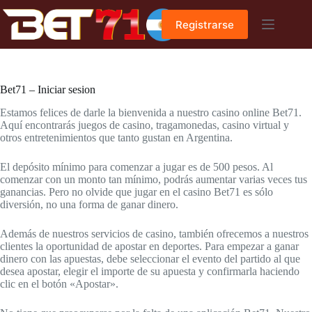
Skip
to
Registrarse
content
Bet71 – Iniciar sesion
Estamos felices de darle la bienvenida a nuestro casino online Bet71.
Aquí encontrarás juegos de casino, tragamonedas, casino virtual y
otros entretenimientos que tanto gustan en Argentina.
El depósito mínimo para comenzar a jugar es de 500 pesos. Al
comenzar con un monto tan mínimo, podrás aumentar varias veces tus
ganancias. Pero no olvide que jugar en el casino Bet71 es sólo
diversión, no una forma de ganar dinero.
Además de nuestros servicios de casino, también ofrecemos a nuestros
clientes la oportunidad de apostar en deportes. Para empezar a ganar
dinero con las apuestas, debe seleccionar el evento del partido al que
desea apostar, elegir el importe de su apuesta y confirmarla haciendo
clic en el botón «Apostar».