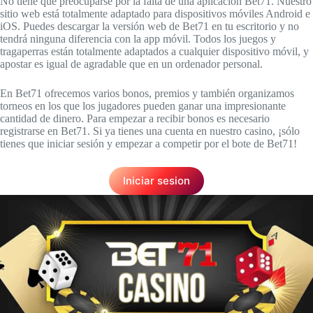
No tiene que preocuparse por la falta de una aplicación Bet71. Nuestro
sitio web está totalmente adaptado para dispositivos móviles Android e
iOS. Puedes descargar la versión web de Bet71 en tu escritorio y no
tendrá ninguna diferencia con la app móvil. Todos los juegos y
tragaperras están totalmente adaptados a cualquier dispositivo móvil, y
apostar es igual de agradable que en un ordenador personal.
En Bet71 ofrecemos varios bonos, premios y también organizamos
torneos en los que los jugadores pueden ganar una impresionante
cantidad de dinero. Para empezar a recibir bonos es necesario
registrarse en Bet71. Si ya tienes una cuenta en nuestro casino, ¡sólo
tienes que iniciar sesión y empezar a competir por el bote de Bet71!
Iniciar sesion