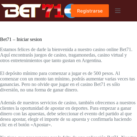
Skip
to
Registrarse
content
Bet71 – Iniciar sesion
Estamos felices de darle la bienvenida a nuestro casino online Bet71.
Aquí encontrarás juegos de casino, tragamonedas, casino virtual y
otros entretenimientos que tanto gustan en Argentina.
El depósito mínimo para comenzar a jugar es de 500 pesos. Al
comenzar con un monto tan mínimo, podrás aumentar varias veces tus
ganancias. Pero no olvide que jugar en el casino Bet71 es sólo
diversión, no una forma de ganar dinero.
Además de nuestros servicios de casino, también ofrecemos a nuestros
clientes la oportunidad de apostar en deportes. Para empezar a ganar
dinero con las apuestas, debe seleccionar el evento del partido al que
desea apostar, elegir el importe de su apuesta y confirmarla haciendo
clic en el botón «Apostar».