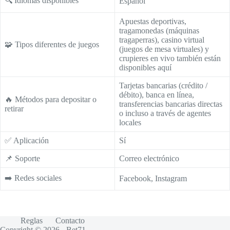
🔍 Idiomas disponibles
Español
Apuestas deportivas,
tragamonedas (máquinas
tragaperras), casino virtual
🧩 Tipos diferentes de juegos
(juegos de mesa virtuales) y
crupieres en vivo también están
disponibles aquí
Tarjetas bancarias (crédito /
débito), banca en línea,
🔥 Métodos para depositar o
transferencias bancarias directas
retirar
o incluso a través de agentes
locales
✅ Aplicación
Sí
📌 Soporte
Correo electrónico
➡️ Redes sociales
Facebook, Instagram
Reglas
Contacto
Copyright © 2026 - Bet71