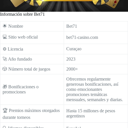
Información sobre Bet71
🌟 Nombre
Bet71
💻 Sitio web oficial
bet71-casino.com
Curaçao
⚙️ Licencia
🚀 Año fundado
2023
🎲 Número total de juegos
2000+
Ofrecemos regularmente
generosas bonificaciones, así
🎁 Bonificaciones o
como emocionantes
promociones
promociones temáticas
mensuales, semanales y diarias.
🏆 Premios máximos otorgados
Hasta 15 millones de pesos
argentinos
durante torneos