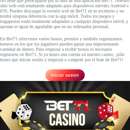
No tiene que preocuparse por la falta de una aplicación Bet71. Nuestro
sitio web está totalmente adaptado para dispositivos móviles Android e
iOS. Puedes descargar la versión web de Bet71 en tu escritorio y no
tendrá ninguna diferencia con la app móvil. Todos los juegos y
tragaperras están totalmente adaptados a cualquier dispositivo móvil, y
apostar es igual de agradable que en un ordenador personal.
En Bet71 ofrecemos varios bonos, premios y también organizamos
torneos en los que los jugadores pueden ganar una impresionante
cantidad de dinero. Para empezar a recibir bonos es necesario
registrarse en Bet71. Si ya tienes una cuenta en nuestro casino, ¡sólo
tienes que iniciar sesión y empezar a competir por el bote de Bet71!
Iniciar sesion