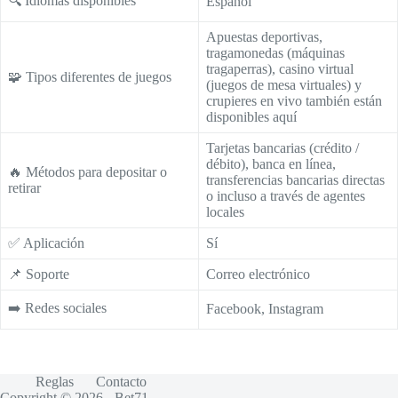
🔍 Idiomas disponibles
Español
Apuestas deportivas,
tragamonedas (máquinas
tragaperras), casino virtual
🧩 Tipos diferentes de juegos
(juegos de mesa virtuales) y
crupieres en vivo también están
disponibles aquí
Tarjetas bancarias (crédito /
débito), banca en línea,
🔥 Métodos para depositar o
transferencias bancarias directas
retirar
o incluso a través de agentes
locales
✅ Aplicación
Sí
📌 Soporte
Correo electrónico
➡️ Redes sociales
Facebook, Instagram
Reglas
Contacto
Copyright © 2026 - Bet71