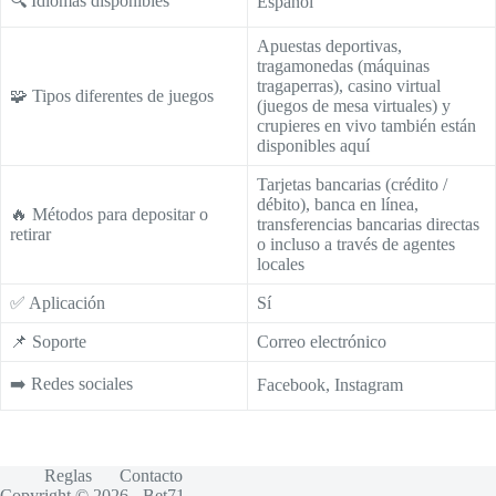
🔍 Idiomas disponibles
Español
Apuestas deportivas,
tragamonedas (máquinas
tragaperras), casino virtual
🧩 Tipos diferentes de juegos
(juegos de mesa virtuales) y
crupieres en vivo también están
disponibles aquí
Tarjetas bancarias (crédito /
débito), banca en línea,
🔥 Métodos para depositar o
transferencias bancarias directas
retirar
o incluso a través de agentes
locales
✅ Aplicación
Sí
📌 Soporte
Correo electrónico
➡️ Redes sociales
Facebook, Instagram
Reglas
Contacto
Copyright © 2026 - Bet71