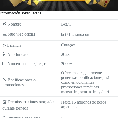
Información sobre Bet71
🌟 Nombre
Bet71
💻 Sitio web oficial
bet71-casino.com
Curaçao
⚙️ Licencia
🚀 Año fundado
2023
🎲 Número total de juegos
2000+
Ofrecemos regularmente
generosas bonificaciones, así
🎁 Bonificaciones o
como emocionantes
promociones
promociones temáticas
mensuales, semanales y diarias.
🏆 Premios máximos otorgados
Hasta 15 millones de pesos
argentinos
durante torneos